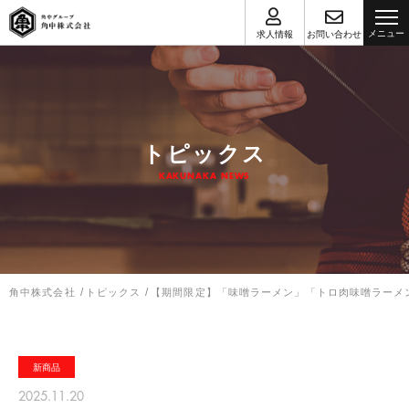
求人情報
お問い合わせ
角中の力
ブランド・店舗
トピックス
トピックス
会社概要
KAKUNAKA NEWS
関連会社
採用情報
お問い合わせ
/
/
角中株式会社
トピックス
【期間限定】「味噌ラーメン」「トロ肉味噌ラーメン
プライバシーポリシー
新商品
2025.11.20